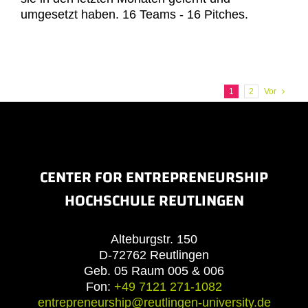
umgesetzt haben. 16 Teams - 16 Pitches.
1
2
Vor
CENTER FOR ENTREPRENEURSHIP
HOCHSCHULE REUTLINGEN
Alteburgstr. 150
D-72762 Reutlingen
Geb. 05 Raum 005 & 006
Fon:
+49 7121 271-1082
entrepreneurship@reutlingen-university.de