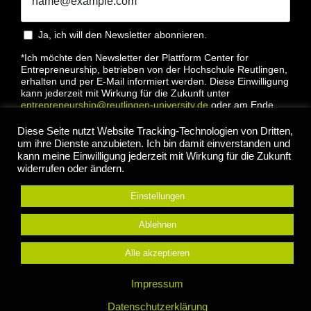
Ja, ich will den Newsletter abonnieren.
*Ich möchte den Newsletter der Plattform Center for
Entrepreneurship, betrieben von der Hochschule Reutlingen,
erhalten und per E-Mail informiert werden. Diese Einwilligung
kann jederzeit mit Wirkung für die Zukunft unter
entrepreneurship@reutlingen-university.de
oder am Ende
jeder E-Mail widerrufen werden. Bitte lesen Sie hierzu unsere
Datenschutzbestimmung
Diese Seite nutzt Website Tracking-Technologien von Dritten,
um ihre Dienste anzubieten. Ich bin damit einverstanden und
kann meine Einwilligung jederzeit mit Wirkung für die Zukunft
widerrufen oder ändern.
Einstellungen
Anmelden
Ablehnen
Alle akzeptieren
© 2022 Center for Entrepreneurship Hochschule
Impressum
Reutlingen |
Impressum
|
Datenschutz
Datenschutzerklärung