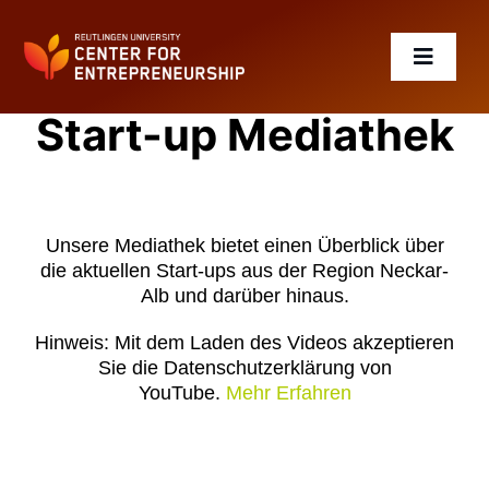
Zum
Inhalt
springen
Toggle
Navigat
Start-up Mediathek
Gründen
winRT – Exist Women
Unsere Mediathek bietet einen Überblick über
die aktuellen Start-ups aus der Region Neckar-
Alb und darüber hinaus.
Lernen
Hinweis: Mit dem Laden des Videos akzeptieren
Sie die Datenschutzerklärung von
Events
YouTube.
Mehr Erfahren
Start-ups