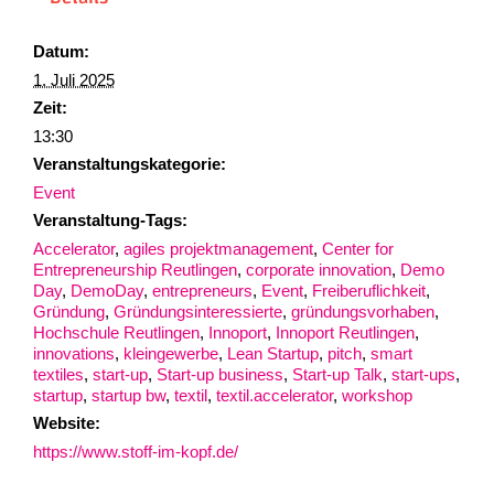
Datum:
1. Juli 2025
Zeit:
13:30
Veranstaltungskategorie:
Event
Veranstaltung-Tags:
Accelerator
,
agiles projektmanagement
,
Center for
Entrepreneurship Reutlingen
,
corporate innovation
,
Demo
Day
,
DemoDay
,
entrepreneurs
,
Event
,
Freiberuflichkeit
,
Gründung
,
Gründungsinteressierte
,
gründungsvorhaben
,
Hochschule Reutlingen
,
Innoport
,
Innoport Reutlingen
,
innovations
,
kleingewerbe
,
Lean Startup
,
pitch
,
smart
textiles
,
start-up
,
Start-up business
,
Start-up Talk
,
start-ups
,
startup
,
startup bw
,
textil
,
textil.accelerator
,
workshop
Website:
https://www.stoff-im-kopf.de/