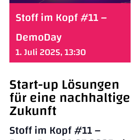
Partner
Stoff im Kopf #11 –
Workspaces
DemoDay
1. Juli 2025, 13:30
Makerspace
Über uns
Start-up Lösungen
für eine nachhaltige
Deutsch
Zukunft
Stoff im Kopf #11 –