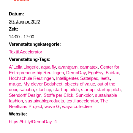
Datum:
20. Januar 2022
Zeit:
14:00 - 17:00
Veranstaltungskategorie:
Textil.Accelerator
Veranstaltung-Tags:
A´Lelia Lingerie
,
aqua fly
,
avantgarn
,
cannatex
,
Center for
Entrepreneurship Reutlingen
,
DemoDay
,
EgoEsy
,
Fairfax
,
Hochschule Reutlingen
,
Intelligentes Sattelpad
,
leefs
,
ma.ge
,
My clever Bedsheet
,
objects of value
,
out of the
door
,
sababa
,
start-up
,
start-up pitch
,
startup
,
startup pitch
,
Stendorff Design
,
Stoffe per Click
,
Sunkolor
,
sustainable
fashion
,
sustainableproducts
,
textil.accelerator
,
The
Neelhans Project
,
wave G
,
waya collective
Website:
https://bit.ly/DemoDay_4