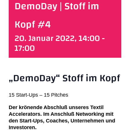
DemoDay | Stoff im
Partner
Kopf #4
Workspaces
20. Januar 2022, 14:00
-
17:00
Makerspace
Über uns
„DemoDay“ Stoff im Kopf
Deutsch
15 Start-Ups – 15 Pitches
Der krönende Abschluß unseres Textil
Accelerators. Im Anschluß Networking mit
den Start-Ups, Coaches, Unternehmen und
Investoren.