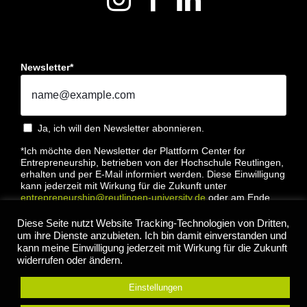
Newsletter*
Ja, ich will den Newsletter abonnieren.
*Ich möchte den Newsletter der Plattform Center for
Entrepreneurship, betrieben von der Hochschule Reutlingen,
erhalten und per E-Mail informiert werden. Diese Einwilligung
kann jederzeit mit Wirkung für die Zukunft unter
entrepreneurship@reutlingen-university.de
oder am Ende
jeder E-Mail widerrufen werden. Bitte lesen Sie hierzu unsere
Datenschutzbestimmung
Diese Seite nutzt Website Tracking-Technologien von Dritten,
um ihre Dienste anzubieten. Ich bin damit einverstanden und
kann meine Einwilligung jederzeit mit Wirkung für die Zukunft
widerrufen oder ändern.
Einstellungen
Anmelden