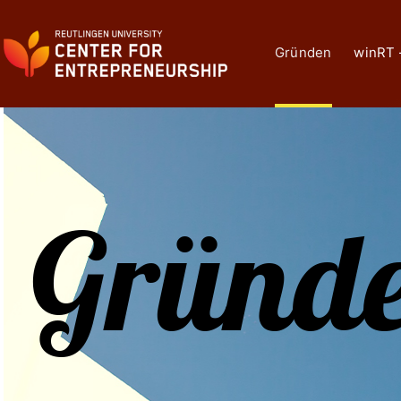
Zum
Inhalt
springen
Gründen
winRT 
Gründ