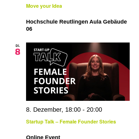
Move your Idea
Hochschule Reutlingen Aula Gebäude
06
Di.
8
8. Dezember, 18:00
-
20:00
Startup Talk – Female Founder Stories
Online Event