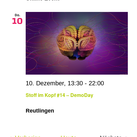
Do.
10
10. Dezember, 13:30
-
22:00
Stoff im Kopf #14 – DemoDay
Reutlingen