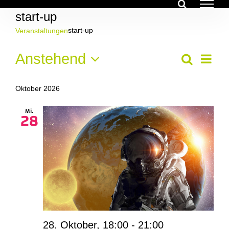
Zum
start-up
Inhalt
springen
start-up
Veranstaltungen
Veranstaltungen
Ver
Anstehend
Veran
Suche
Liste
Ans
Datum
Suche
Nav
wählen.
Oktober 2026
und
Mi.
28
Ansich
Navig
28. Oktober, 18:00
-
21:00