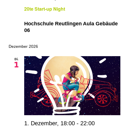
20te Start-up Night
Hochschule Reutlingen Aula Gebäude
06
Dezember 2026
Di.
1
1. Dezember, 18:00
-
22:00