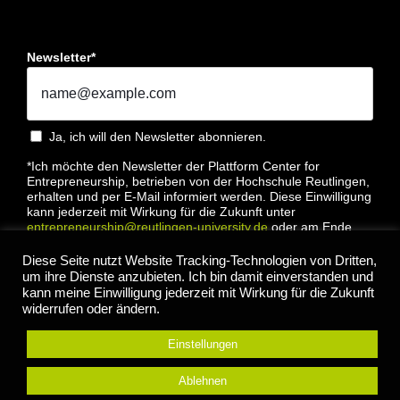
Newsletter*
Ja, ich will den Newsletter abonnieren.
*Ich möchte den Newsletter der Plattform Center for
Entrepreneurship, betrieben von der Hochschule Reutlingen,
erhalten und per E-Mail informiert werden. Diese Einwilligung
kann jederzeit mit Wirkung für die Zukunft unter
entrepreneurship@reutlingen-university.de
oder am Ende
jeder E-Mail widerrufen werden. Bitte lesen Sie hierzu unsere
Datenschutzbestimmung
Diese Seite nutzt Website Tracking-Technologien von Dritten,
um ihre Dienste anzubieten. Ich bin damit einverstanden und
kann meine Einwilligung jederzeit mit Wirkung für die Zukunft
widerrufen oder ändern.
Einstellungen
Anmelden
Ablehnen