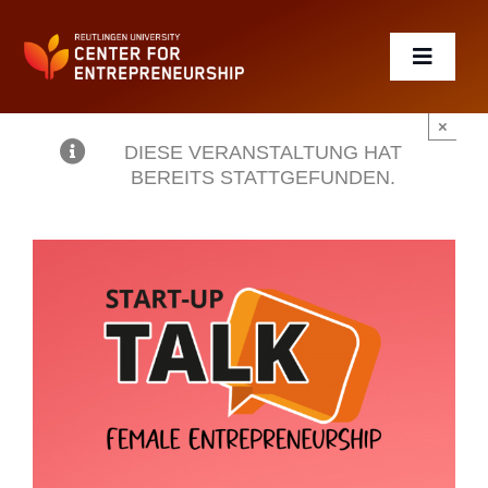
Zum
Inhalt
springen
Toggle
Navigat
×
DIESE VERANSTALTUNG HAT
Gründen
BEREITS STATTGEFUNDEN.
winRT – Exist Women
Lernen
Events
Start-ups