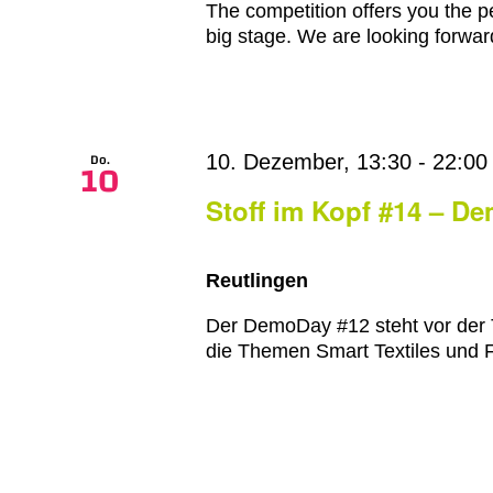
The competition offers you the pe
big stage. We are looking forward
Do.
10. Dezember, 13:30
-
22:00
10
Stoff im Kopf #14 – D
Reutlingen
Der DemoDay #12 steht vor der T
die Themen Smart Textiles und F