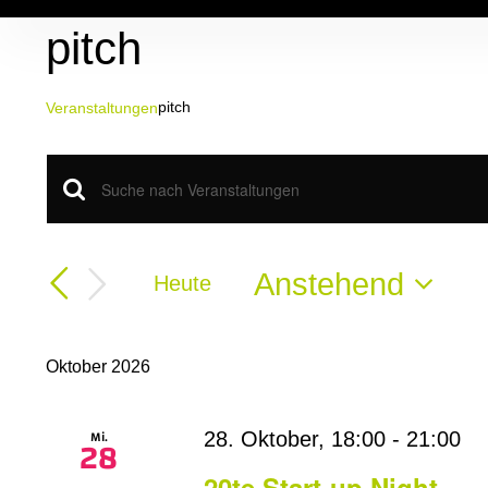
Zum
pitch
Inhalt
springen
pitch
Veranstaltungen
Veranstaltungen
Veranstaltungen
Bitte
Schlüsselwort
Suche
eingeben.
Suche
Anstehend
Heute
und
nach
Datum
Veranstaltungen
Ansichten,
wählen.
Schlüsselwort.
Oktober 2026
Navigation
Mi.
28. Oktober, 18:00
-
21:00
28
20te Start-up Night