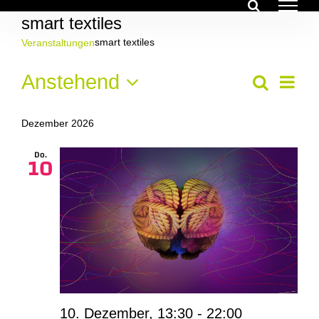
Zum
smart textiles
Inhalt
springen
smart textiles
Veranstaltungen
Veranstaltungen
Ver
Anstehend
Veran
Suche
Liste
Ans
Datum
Suche
Nav
wählen.
Dezember 2026
und
Do.
10
Ansich
Navig
10. Dezember, 13:30
-
22:00