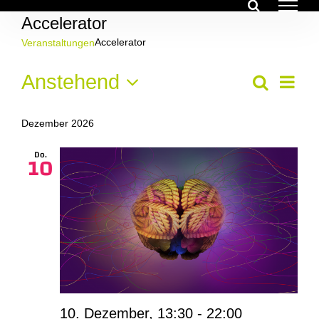
Zum
Accelerator
Inhalt
springen
Accelerator
Veranstaltungen
Veranstaltungen
Ver
Anstehend
Veran
Suche
Liste
Ans
Datum
Suche
Nav
wählen.
Dezember 2026
und
Do.
10
Ansich
Navig
10. Dezember, 13:30
-
22:00