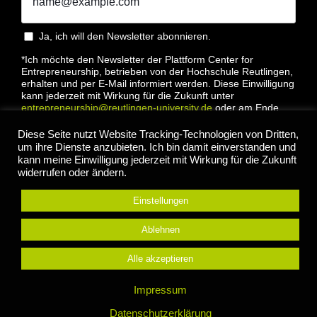
Ja, ich will den Newsletter abonnieren.
*Ich möchte den Newsletter der Plattform Center for
Entrepreneurship, betrieben von der Hochschule Reutlingen,
erhalten und per E-Mail informiert werden. Diese Einwilligung
kann jederzeit mit Wirkung für die Zukunft unter
entrepreneurship@reutlingen-university.de
oder am Ende
jeder E-Mail widerrufen werden. Bitte lesen Sie hierzu unsere
Datenschutzbestimmung
Diese Seite nutzt Website Tracking-Technologien von Dritten,
um ihre Dienste anzubieten. Ich bin damit einverstanden und
kann meine Einwilligung jederzeit mit Wirkung für die Zukunft
widerrufen oder ändern.
Einstellungen
Anmelden
Ablehnen
Alle akzeptieren
© 2022 Center for Entrepreneurship Hochschule
Impressum
Reutlingen |
Impressum
|
Datenschutz
Datenschutzerklärung