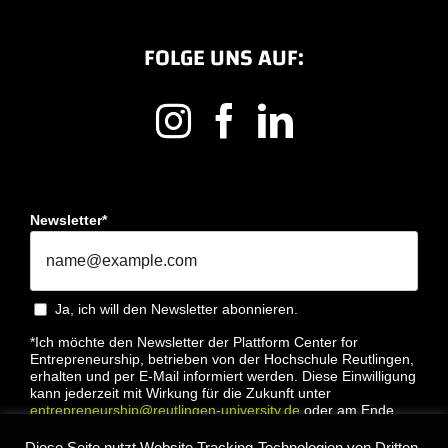
FOLGE UNS AUF:
Newsletter*
Ja, ich will den Newsletter abonnieren.
*Ich möchte den Newsletter der Plattform Center for
Entrepreneurship, betrieben von der Hochschule Reutlingen,
erhalten und per E-Mail informiert werden. Diese Einwilligung
kann jederzeit mit Wirkung für die Zukunft unter
entrepreneurship@reutlingen-university.de
oder am Ende
jeder E-Mail widerrufen werden. Bitte lesen Sie hierzu unsere
Datenschutzbestimmung