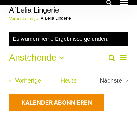
Zum
A´Lelia Lingerie
Inhalt
springen
A´Lelia Lingerie
Veranstaltungen
Veranstaltungen
Es wurden keine Ergebnisse gefunden.
Hinweis
Ver
Anstehende
Veran
Suche
Liste
Ans
Datum
Suche
Nav
wählen.
Veranstaltungen
Vorherige
Heute
Nächste
und
Veransta
Ansich
KALENDER ABONNIEREN
Navig