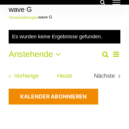
Zum
wave G
Inhalt
springen
wave G
Veranstaltungen
Veranstaltungen
Es wurden keine Ergebnisse gefunden.
Hinweis
Ver
Anstehende
Veran
Suche
Liste
Ans
Datum
Suche
Nav
wählen.
Veranstaltungen
Vorherige
Heute
Nächste
und
Veransta
Ansich
KALENDER ABONNIEREN
Navig