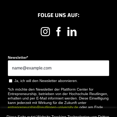
FOLGE UNS AUF:
Newsletter*
Ja, ich will den Newsletter abonnieren.
*Ich möchte den Newsletter der Plattform Center for
Entrepreneurship, betrieben von der Hochschule Reutlingen,
erhalten und per E-Mail informiert werden. Diese Einwilligung
kann jederzeit mit Wirkung für die Zukunft unter
entrepreneurship@reutlingen-university.de
oder am Ende
jeder E-Mail widerrufen werden. Bitte lesen Sie hierzu unsere
Datenschutzbestimmung