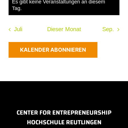
Es gibt keine Veranstaltungen an diesem
Hinweis
Tag.
Juli
Dieser Monat
Sep.
KALENDER ABONNIEREN
CENTER FOR ENTREPRENEURSHIP
HOCHSCHULE REUTLINGEN