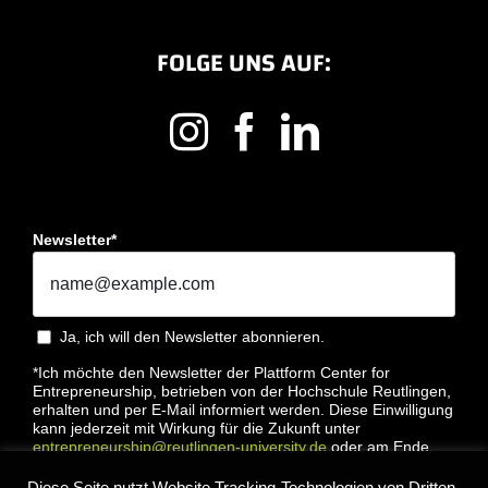
FOLGE UNS AUF:
Newsletter*
Ja, ich will den Newsletter abonnieren.
*Ich möchte den Newsletter der Plattform Center for
Entrepreneurship, betrieben von der Hochschule Reutlingen,
erhalten und per E-Mail informiert werden. Diese Einwilligung
kann jederzeit mit Wirkung für die Zukunft unter
entrepreneurship@reutlingen-university.de
oder am Ende
jeder E-Mail widerrufen werden. Bitte lesen Sie hierzu unsere
Datenschutzbestimmung