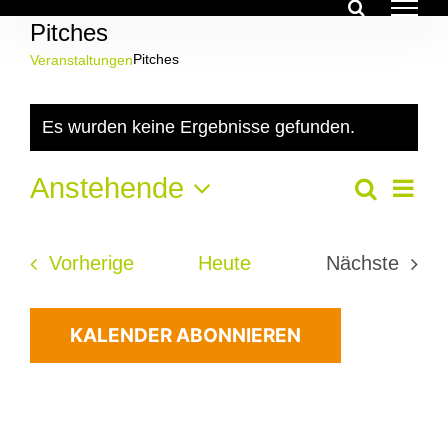
Zum
Pitches
Inhalt
springen
Pitches
Veranstaltungen
Veranstaltungen
Es wurden keine Ergebnisse gefunden.
Hinweis
Ver
Anstehende
Veran
Suche
Liste
Ans
Datum
Suche
Nav
wählen.
Veranstaltungen
Vorherige
Heute
Nächste
und
Veransta
Ansich
KALENDER ABONNIEREN
Navig