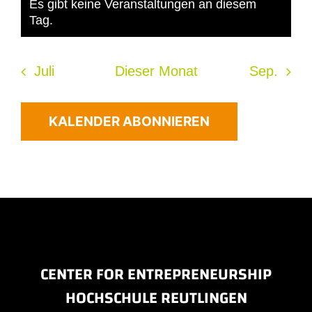
Es gibt keine Veranstaltungen an diesem
Hinweis
Tag.
Juli
Dieser Monat
Sep.
KALENDER ABONNIEREN
CENTER FOR ENTREPRENEURSHIP
HOCHSCHULE REUTLINGEN