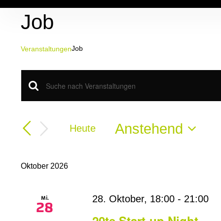
Zum
Job
Inhalt
springen
Job
Veranstaltungen
Veranstaltungen
Veranstaltungen
Bitte
Schlüsselwort
Suche
eingeben.
Suche
Anstehend
Heute
und
nach
Datum
Veranstaltungen
Ansichten,
wählen.
Schlüsselwort.
Oktober 2026
Navigation
Mi.
28. Oktober, 18:00
-
21:00
28
20te Start-up Night