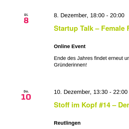
Di.
8. Dezember, 18:00
-
20:00
8
Startup Talk – Female 
Online Event
Ende des Jahres findet erneut uns
Gründerinnen!
Do.
10. Dezember, 13:30
-
22:00
10
Stoff im Kopf #14 – D
Reutlingen