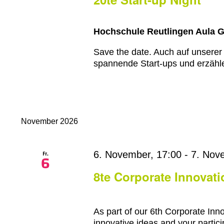
Hochschule Reutlingen Aula 
Save the date. Auch auf unserer
spannende Start-ups und erzähle
November 2026
Fr.
6. November, 17:00
-
7. Nov
6
8te Corporate Innovat
As part of our 6th Corporate Inn
innovative ideas and your partici