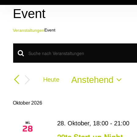
Zum
Event
Inhalt
springen
Event
Veranstaltungen
Veranstaltungen
Veranstaltungen
Bitte
Schlüsselwort
Suche
eingeben.
Suche
Anstehend
Heute
und
nach
Datum
Veranstaltungen
Ansichten,
wählen.
Schlüsselwort.
Oktober 2026
Navigation
Mi.
28. Oktober, 18:00
-
21:00
28
20te Start-up Night