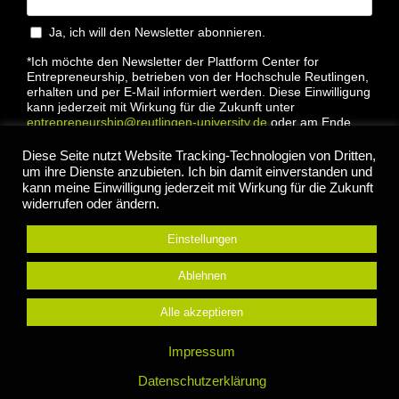
Ja, ich will den Newsletter abonnieren.
*Ich möchte den Newsletter der Plattform Center for
Entrepreneurship, betrieben von der Hochschule Reutlingen,
erhalten und per E-Mail informiert werden. Diese Einwilligung
kann jederzeit mit Wirkung für die Zukunft unter
entrepreneurship@reutlingen-university.de
oder am Ende
jeder E-Mail widerrufen werden. Bitte lesen Sie hierzu unsere
Datenschutzbestimmung
Diese Seite nutzt Website Tracking-Technologien von Dritten,
um ihre Dienste anzubieten. Ich bin damit einverstanden und
kann meine Einwilligung jederzeit mit Wirkung für die Zukunft
widerrufen oder ändern.
Einstellungen
Anmelden
Ablehnen
Alle akzeptieren
© 2022 Center for Entrepreneurship Hochschule
Impressum
Reutlingen |
Impressum
|
Datenschutz
Datenschutzerklärung