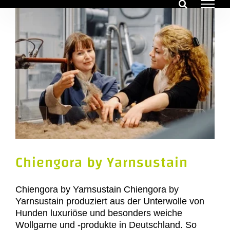
Zum
Inhalt
springen
Chiengora by Yarnsustain
Chiengora by Yarnsustain Chiengora by
Yarnsustain produziert aus der Unterwolle von
Hunden luxuriöse und besonders weiche
Wollgarne und -produkte in Deutschland. So