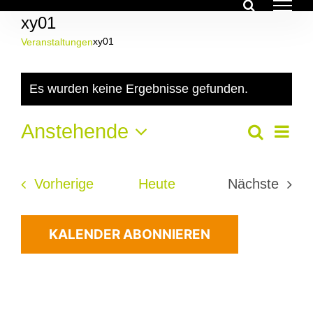
Zum
xy01
Inhalt
springen
xy01
Veranstaltungen
Veranstaltungen
Es wurden keine Ergebnisse gefunden.
Hinweis
Ver
Anstehende
Veran
Suche
Liste
Ans
Datum
Suche
Nav
wählen.
Veranstaltungen
Vorherige
Heute
Nächste
und
Veransta
Ansich
KALENDER ABONNIEREN
Navig