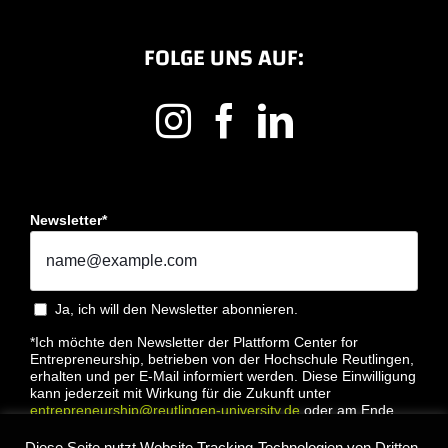
FOLGE UNS AUF:
Newsletter*
Ja, ich will den Newsletter abonnieren.
*Ich möchte den Newsletter der Plattform Center for
Entrepreneurship, betrieben von der Hochschule Reutlingen,
erhalten und per E-Mail informiert werden. Diese Einwilligung
kann jederzeit mit Wirkung für die Zukunft unter
entrepreneurship@reutlingen-university.de
oder am Ende
jeder E-Mail widerrufen werden. Bitte lesen Sie hierzu unsere
Datenschutzbestimmung