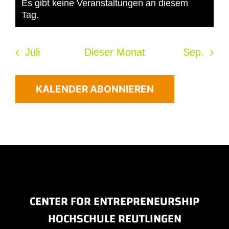
Es gibt keine Veranstaltungen an diesem
Hinweis
Tag.
Juli
Dieser Monat
Sep.
KALENDER ABONNIEREN
CENTER FOR ENTREPRENEURSHIP
HOCHSCHULE REUTLINGEN