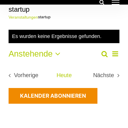
Zum
startup
Inhalt
springen
startup
Veranstaltungen
Veranstaltungen
Es wurden keine Ergebnisse gefunden.
Hinweis
Ver
Anstehende
Veran
Suche
Liste
Ans
Datum
Suche
Nav
wählen.
Vorherige
Heute
Nächste
und
Veranstaltungen
Veransta
Ansich
KALENDER ABONNIEREN
Navig