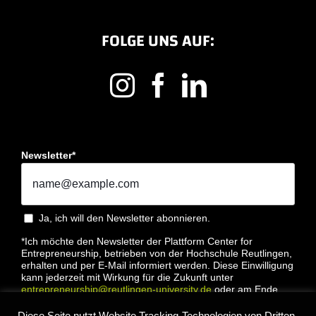
FOLGE UNS AUF:
Newsletter*
Ja, ich will den Newsletter abonnieren.
*Ich möchte den Newsletter der Plattform Center for
Entrepreneurship, betrieben von der Hochschule Reutlingen,
erhalten und per E-Mail informiert werden. Diese Einwilligung
kann jederzeit mit Wirkung für die Zukunft unter
entrepreneurship@reutlingen-university.de
oder am Ende
jeder E-Mail widerrufen werden. Bitte lesen Sie hierzu unsere
Datenschutzbestimmung