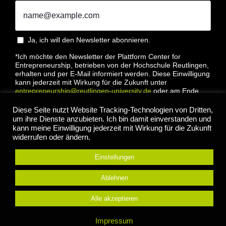
Ja, ich will den Newsletter abonnieren.
*Ich möchte den Newsletter der Plattform Center for
Entrepreneurship, betrieben von der Hochschule Reutlingen,
erhalten und per E-Mail informiert werden. Diese Einwilligung
kann jederzeit mit Wirkung für die Zukunft unter
entrepreneurship@reutlingen-university.de
oder am Ende
jeder E-Mail widerrufen werden. Bitte lesen Sie hierzu unsere
Datenschutzbestimmung
Diese Seite nutzt Website Tracking-Technologien von Dritten,
um ihre Dienste anzubieten. Ich bin damit einverstanden und
kann meine Einwilligung jederzeit mit Wirkung für die Zukunft
widerrufen oder ändern.
Einstellungen
Anmelden
Ablehnen
Alle akzeptieren
© 2022 Center for Entrepreneurship Hochschule
Impressum
Reutlingen |
Impressum
|
Datenschutz