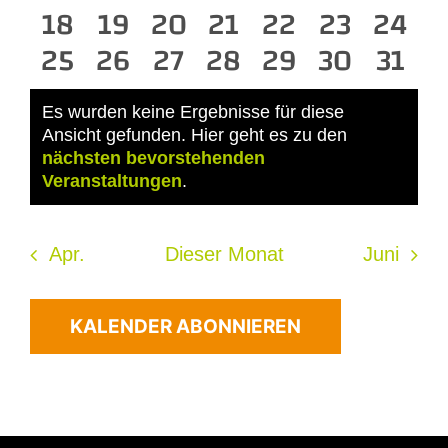
0
Veranstaltungen
Veranstaltungen
0
0
Veranstaltungen
Veranstaltungen
0
0
Veranstaltun
0
Veransta
0
Vera
18
19
20
21
22
23
24
0
Veranstaltungen
0
Veranstaltungen
Veranstaltungen
0
0
Veranstaltungen
Veranstaltun
0
0
Veransta
Veran
0
25
26
27
28
29
30
31
Veranstaltungen
Veranstaltungen
Veranstaltungen
Veranstaltungen
Veranstaltun
Veransta
Veran
Es wurden keine Ergebnisse für diese
Ansicht gefunden. Hier geht es zu den
Hinweis
nächsten bevorstehenden
Veranstaltungen
.
Apr.
Dieser Monat
Juni
KALENDER ABONNIEREN