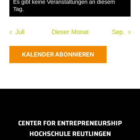
Es gibt keine Veranstaltungen an diesem
Hinweis
Tag.
Juli
Dieser Monat
Sep.
KALENDER ABONNIEREN
CENTER FOR ENTREPRENEURSHIP
HOCHSCHULE REUTLINGEN