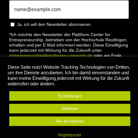
Ja, ich will den Newsletter abonnieren.
*Ich möchte den Newsletter der Plattform Center for
Entrepreneurship, betrieben von der Hochschule Reutlingen,
erhalten und per E-Mail informiert werden. Diese Einwilligung
kann jederzeit mit Wirkung für die Zukunft unter
entrepreneurship@reutlingen-university.de
oder am Ende
jeder E-Mail widerrufen werden. Bitte lesen Sie hierzu unsere
Datenschutzbestimmung
Diese Seite nutzt Website Tracking-Technologien von Dritten,
um ihre Dienste anzubieten. Ich bin damit einverstanden und
kann meine Einwilligung jederzeit mit Wirkung für die Zukunft
widerrufen oder ändern.
Einstellungen
Anmelden
Ablehnen
Alle akzeptieren
© 2022 Center for Entrepreneurship Hochschule
Impressum
Reutlingen |
Impressum
|
Datenschutz