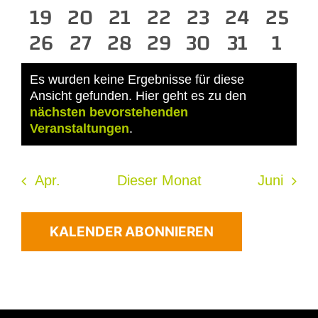
Veranstaltungen
0
0
Veranstaltungen
Veranstaltungen
0
0
Veranstaltungen
0
Veranstaltun
0
Veransta
0
Veran
19
20
21
22
23
24
25
0
Veranstaltungen
Veranstaltungen
0
0
Veranstaltungen
Veranstaltungen
0
0
Veranstaltun
Veranstal
0
Veran
0
26
27
28
29
30
31
1
Veranstaltungen
Veranstaltungen
Veranstaltungen
Veranstaltungen
Veranstaltun
Veransta
Vera
Es wurden keine Ergebnisse für diese
Ansicht gefunden. Hier geht es zu den
Hinweis
nächsten bevorstehenden
Veranstaltungen
.
Apr.
Dieser Monat
Juni
KALENDER ABONNIEREN