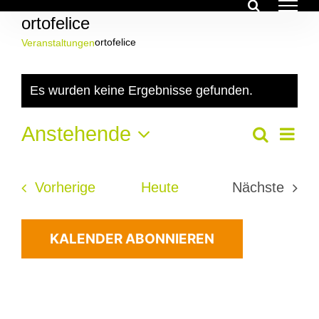
Zum
ortofelice
Inhalt
springen
ortofelice
Veranstaltungen
Veranstaltungen
Es wurden keine Ergebnisse gefunden.
Hinweis
Ver
Anstehende
Veran
Suche
Liste
Ans
Datum
Suche
Nav
wählen.
Veranstaltungen
Vorherige
Heute
Nächste
und
Veransta
Ansich
KALENDER ABONNIEREN
Navig