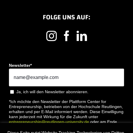
FOLGE UNS AUF:
Newsletter*
Ja, ich will den Newsletter abonnieren.
*Ich möchte den Newsletter der Plattform Center for
Entrepreneurship, betrieben von der Hochschule Reutlingen,
erhalten und per E-Mail informiert werden. Diese Einwilligung
kann jederzeit mit Wirkung für die Zukunft unter
entrepreneurship@reutlingen-university.de
oder am Ende
jeder E-Mail widerrufen werden. Bitte lesen Sie hierzu unsere
Datenschutzbestimmung