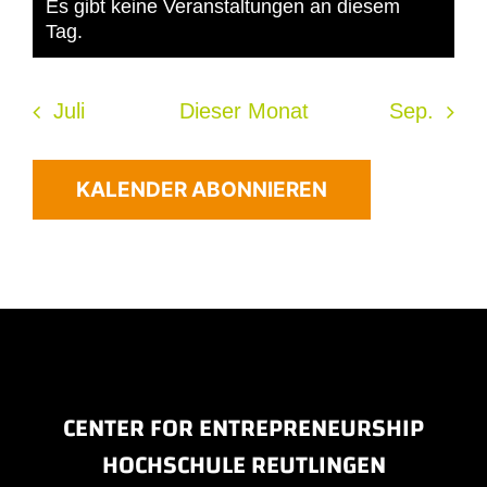
Es gibt keine Veranstaltungen an diesem
Hinweis
Tag.
Juli
Dieser Monat
Sep.
KALENDER ABONNIEREN
CENTER FOR ENTREPRENEURSHIP
HOCHSCHULE REUTLINGEN