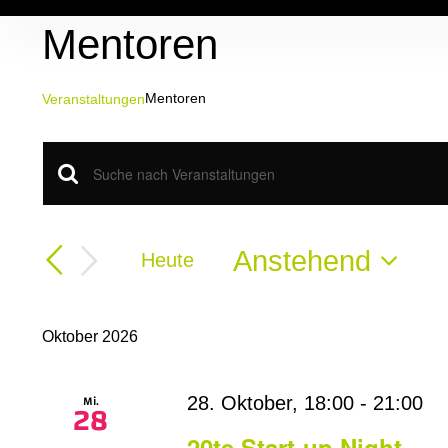
Zum
Mentoren
Inhalt
springen
Mentoren
Veranstaltungen
Veranstaltungen
Veranstaltungen
Bitte
Schlüsselwort
Suche
eingeben.
Suche
Anstehend
Heute
und
nach
Datum
Veranstaltungen
Ansichten,
wählen.
Schlüsselwort.
Oktober 2026
Navigation
Mi.
28. Oktober, 18:00
-
21:00
28
20te Start-up Night