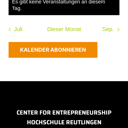
Es gibt keine Veranstaltungen an diesem
Hinweis
Tag.
Juli
Dieser Monat
Sep.
KALENDER ABONNIEREN
CENTER FOR ENTREPRENEURSHIP
HOCHSCHULE REUTLINGEN