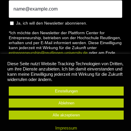
Ja, ich will den Newsletter abonnieren.
*Ich möchte den Newsletter der Plattform Center for
Entrepreneurship, betrieben von der Hochschule Reutlingen,
erhalten und per E-Mail informiert werden. Diese Einwilligung
kann jederzeit mit Wirkung für die Zukunft unter
entrepreneurship@reutlingen-university.de
oder am Ende
jeder E-Mail widerrufen werden. Bitte lesen Sie hierzu unsere
Datenschutzbestimmung
Diese Seite nutzt Website Tracking-Technologien von Dritten,
um ihre Dienste anzubieten. Ich bin damit einverstanden und
kann meine Einwilligung jederzeit mit Wirkung für die Zukunft
widerrufen oder ändern.
Einstellungen
Anmelden
Ablehnen
Alle akzeptieren
© 2022 Center for Entrepreneurship Hochschule
Impressum
Reutlingen |
Impressum
|
Datenschutz