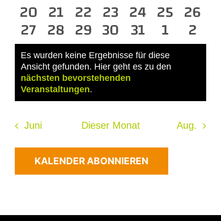
0
Veranstaltungen
Veranstaltungen
0
0
Veranstaltungen
0
Veranstaltungen
0
Veranstaltun
0
Veransta
0
Veran
20
21
22
23
24
25
26
Veranstaltungen
0
0
Veranstaltungen
Veranstaltungen
0
0
Veranstaltungen
Veranstaltun
0
Veransta
0
Veran
0
27
28
29
30
31
1
2
Veranstaltungen
Veranstaltungen
Veranstaltungen
Veranstaltungen
Veranstaltun
Veransta
Vera
Es wurden keine Ergebnisse für diese
Ansicht gefunden. Hier geht es zu den
Hinweis
nächsten bevorstehenden
Veranstaltungen
.
Juni
Dieser Monat
Aug.
KALENDER ABONNIEREN