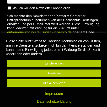
Ja, ich will den Newsletter abonnieren.
*Ich möchte den Newsletter der Plattform Center for
Entrepreneurship, betrieben von der Hochschule Reutlingen,
erhalten und per E-Mail informiert werden. Diese Einwilligung
kann jederzeit mit Wirkung für die Zukunft unter
entrepreneurship@reutlingen-university.de
oder am Ende
jeder E-Mail widerrufen werden. Bitte lesen Sie hierzu unsere
Datenschutzbestimmung
Diese Seite nutzt Website Tracking-Technologien von Dritten,
um ihre Dienste anzubieten. Ich bin damit einverstanden und
kann meine Einwilligung jederzeit mit Wirkung für die Zukunft
widerrufen oder ändern.
Einstellungen
Anmelden
Ablehnen
Alle akzeptieren
© 2022 Center for Entrepreneurship Hochschule
Impressum
Reutlingen |
Impressum
|
Datenschutz
Datenschutzerklärung