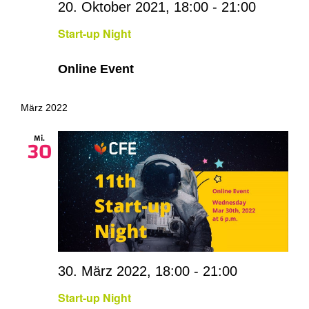
20. Oktober 2021, 18:00
-
21:00
Start-up Night
Online Event
März 2022
Mi.
30
30. März 2022, 18:00
-
21:00
Start-up Night