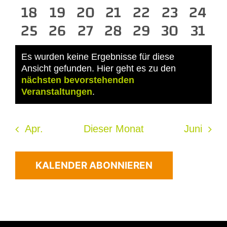
0
Veranstaltungen
Veranstaltungen
0
0
Veranstaltungen
Veranstaltungen
0
0
Veranstaltun
0
Veransta
0
Vera
18
19
20
21
22
23
24
0
Veranstaltungen
0
Veranstaltungen
Veranstaltungen
0
0
Veranstaltungen
Veranstaltun
0
0
Veransta
Veran
0
25
26
27
28
29
30
31
Veranstaltungen
Veranstaltungen
Veranstaltungen
Veranstaltungen
Veranstaltun
Veransta
Veran
Es wurden keine Ergebnisse für diese
Ansicht gefunden. Hier geht es zu den
Hinweis
nächsten bevorstehenden
Veranstaltungen
.
Apr.
Dieser Monat
Juni
KALENDER ABONNIEREN