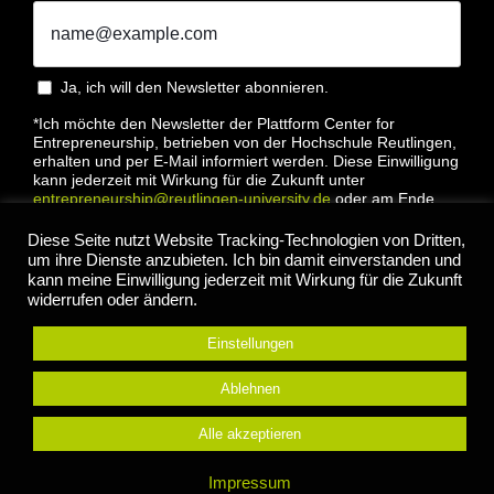
Ja, ich will den Newsletter abonnieren.
*Ich möchte den Newsletter der Plattform Center for
Entrepreneurship, betrieben von der Hochschule Reutlingen,
erhalten und per E-Mail informiert werden. Diese Einwilligung
kann jederzeit mit Wirkung für die Zukunft unter
entrepreneurship@reutlingen-university.de
oder am Ende
jeder E-Mail widerrufen werden. Bitte lesen Sie hierzu unsere
Datenschutzbestimmung
Diese Seite nutzt Website Tracking-Technologien von Dritten,
um ihre Dienste anzubieten. Ich bin damit einverstanden und
kann meine Einwilligung jederzeit mit Wirkung für die Zukunft
widerrufen oder ändern.
Einstellungen
Anmelden
Ablehnen
Alle akzeptieren
© 2022 Center for Entrepreneurship Hochschule
Impressum
Reutlingen |
Impressum
|
Datenschutz