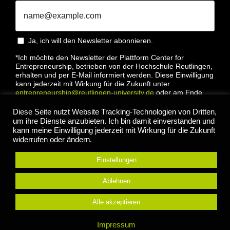
Ja, ich will den Newsletter abonnieren.
*Ich möchte den Newsletter der Plattform Center for
Entrepreneurship, betrieben von der Hochschule Reutlingen,
erhalten und per E-Mail informiert werden. Diese Einwilligung
kann jederzeit mit Wirkung für die Zukunft unter
entrepreneurship@reutlingen-university.de
oder am Ende
jeder E-Mail widerrufen werden. Bitte lesen Sie hierzu unsere
Datenschutzbestimmung
Diese Seite nutzt Website Tracking-Technologien von Dritten,
um ihre Dienste anzubieten. Ich bin damit einverstanden und
kann meine Einwilligung jederzeit mit Wirkung für die Zukunft
widerrufen oder ändern.
Einstellungen
Anmelden
Ablehnen
Alle akzeptieren
© 2022 Center for Entrepreneurship Hochschule
Impressum
Reutlingen |
Impressum
|
Datenschutz