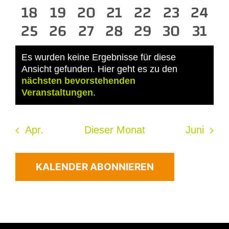
0
Veranstaltungen
Veranstaltungen
0
0
Veranstaltungen
Veranstaltungen
0
0
Veranstaltun
0
Veransta
0
Vera
18
19
20
21
22
23
24
0
Veranstaltungen
0
Veranstaltungen
Veranstaltungen
0
0
Veranstaltungen
Veranstaltun
0
0
Veransta
Veran
0
25
26
27
28
29
30
31
Veranstaltungen
Veranstaltungen
Veranstaltungen
Veranstaltungen
Veranstaltun
Veransta
Veran
Es wurden keine Ergebnisse für diese
Ansicht gefunden. Hier geht es zu den
Hinweis
nächsten bevorstehenden
Veranstaltungen
.
Apr.
Dieser Monat
Juni
KALENDER ABONNIEREN