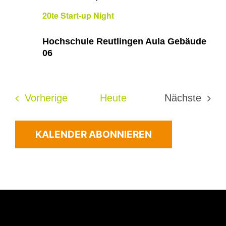
20te Start-up Night
Hochschule Reutlingen Aula Gebäude
06
Veranstaltungen
Vorherige
Heute
Nächste
Veransta
KALENDER ABONNIEREN