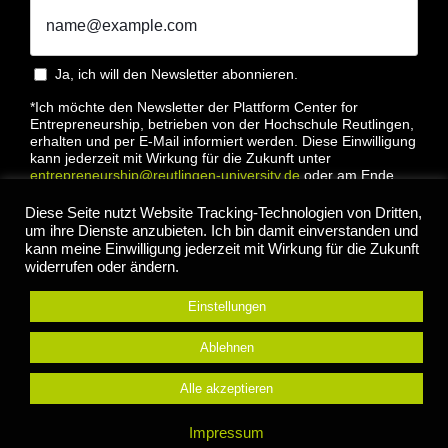
Ja, ich will den Newsletter abonnieren.
*Ich möchte den Newsletter der Plattform Center for
Entrepreneurship, betrieben von der Hochschule Reutlingen,
erhalten und per E-Mail informiert werden. Diese Einwilligung
kann jederzeit mit Wirkung für die Zukunft unter
entrepreneurship@reutlingen-university.de
oder am Ende
jeder E-Mail widerrufen werden. Bitte lesen Sie hierzu unsere
Datenschutzbestimmung
Diese Seite nutzt Website Tracking-Technologien von Dritten,
um ihre Dienste anzubieten. Ich bin damit einverstanden und
kann meine Einwilligung jederzeit mit Wirkung für die Zukunft
widerrufen oder ändern.
Einstellungen
Anmelden
Ablehnen
Alle akzeptieren
© 2022 Center for Entrepreneurship Hochschule
Impressum
Reutlingen |
Impressum
|
Datenschutz