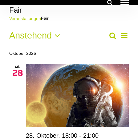
Zum
Fair
Inhalt
springen
Fair
Veranstaltungen
Veranstaltungen
Ver
Anstehend
Veran
Suche
Liste
Ans
Datum
Suche
Nav
wählen.
Oktober 2026
und
Mi.
28
Ansich
Navig
28. Oktober, 18:00
-
21:00