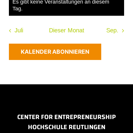
Es gibt keine Veranstaltungen an diesem
Hinweis
Tag.
Juli
Dieser Monat
Sep.
KALENDER ABONNIEREN
CENTER FOR ENTREPRENEURSHIP
HOCHSCHULE REUTLINGEN