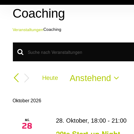
Zum
Coaching
Inhalt
springen
Coaching
Veranstaltungen
Veranstaltungen
Veranstaltungen
Bitte
Schlüsselwort
Suche
eingeben.
Suche
Anstehend
Heute
und
nach
Datum
Veranstaltungen
Ansichten,
wählen.
Schlüsselwort.
Oktober 2026
Navigation
Mi.
28. Oktober, 18:00
-
21:00
28
20te Start-up Night