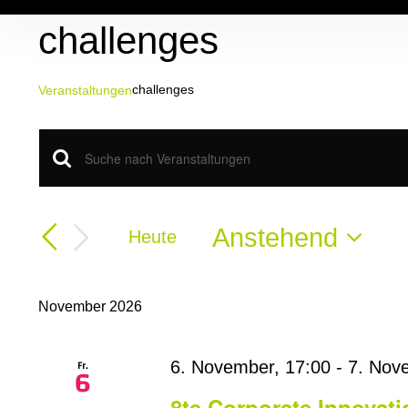
Zum
challenges
Inhalt
springen
challenges
Veranstaltungen
Veranstaltungen
Veranstaltungen
Bitte
Schlüsselwort
Suche
eingeben.
Suche
Anstehend
Heute
und
nach
Datum
Veranstaltungen
Ansichten,
wählen.
Schlüsselwort.
November 2026
Navigation
Fr.
6. November, 17:00
-
7. Nov
6
8te Corporate Innovat