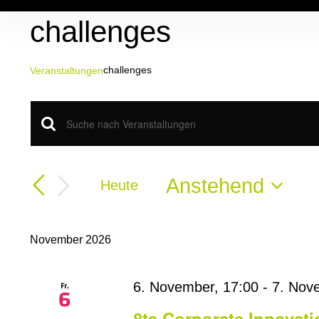
Zum
challenges
Inhalt
springen
challenges
Veranstaltungen
Veranstaltungen
Veranstaltungen
Bitte
Schlüsselwort
Suche
eingeben.
Suche
Anstehend
Heute
und
nach
Datum
Veranstaltungen
Ansichten,
wählen.
Schlüsselwort.
November 2026
Navigation
Fr.
6. November, 17:00
-
7. Nov
6
8te Corporate Innovat