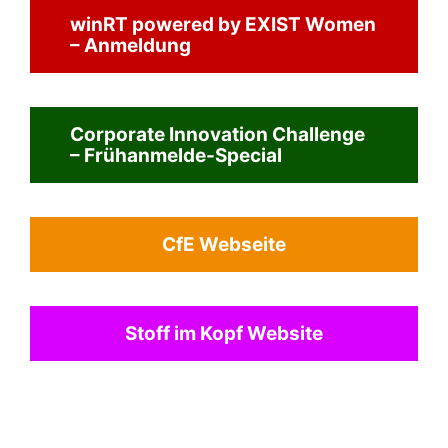
winRT powered by EXIST Women
Partner
– Anmeldung
Workspaces
Corporate Innovation Challenge
– Frühanmelde-Special
Makerspace
Über uns
CfE Webseite
Deutsch
Stoff im Kopf Website