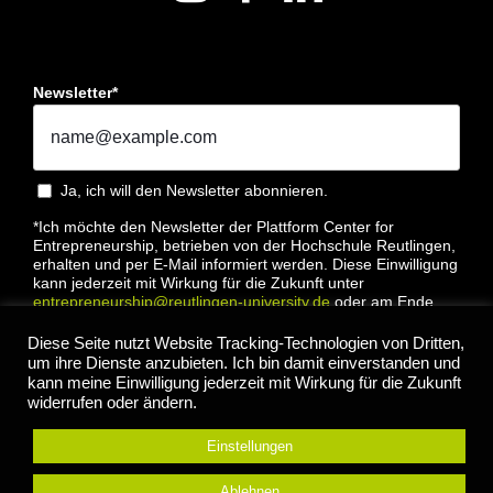
Newsletter*
Ja, ich will den Newsletter abonnieren.
*Ich möchte den Newsletter der Plattform Center for
Entrepreneurship, betrieben von der Hochschule Reutlingen,
erhalten und per E-Mail informiert werden. Diese Einwilligung
kann jederzeit mit Wirkung für die Zukunft unter
entrepreneurship@reutlingen-university.de
oder am Ende
jeder E-Mail widerrufen werden. Bitte lesen Sie hierzu unsere
Datenschutzbestimmung
Diese Seite nutzt Website Tracking-Technologien von Dritten,
um ihre Dienste anzubieten. Ich bin damit einverstanden und
kann meine Einwilligung jederzeit mit Wirkung für die Zukunft
widerrufen oder ändern.
Einstellungen
Anmelden
Ablehnen