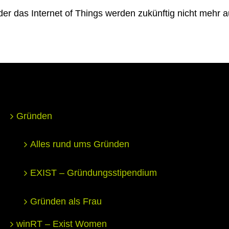
 oder das Internet of Things werden zukünftig nicht me
Gründen
Alles rund ums Gründen
EXIST – Gründungsstipendium
Gründen als Frau
winRT – Exist Women