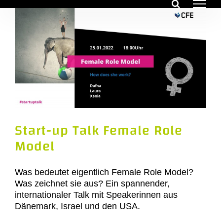
Zum
Inhalt
springen
Start-up Talk Female Role
Model
Was bedeutet eigentlich Female Role Model?
Was zeichnet sie aus? Ein spannender,
internationaler Talk mit Speakerinnen aus
Dänemark, Israel und den USA.