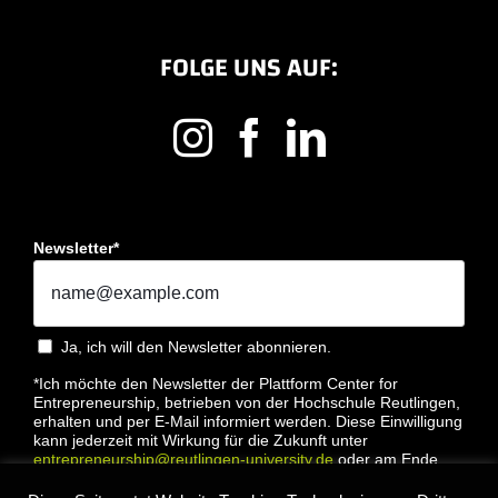
FOLGE UNS AUF:
Newsletter*
Ja, ich will den Newsletter abonnieren.
*Ich möchte den Newsletter der Plattform Center for
Entrepreneurship, betrieben von der Hochschule Reutlingen,
erhalten und per E-Mail informiert werden. Diese Einwilligung
kann jederzeit mit Wirkung für die Zukunft unter
entrepreneurship@reutlingen-university.de
oder am Ende
jeder E-Mail widerrufen werden. Bitte lesen Sie hierzu unsere
Datenschutzbestimmung