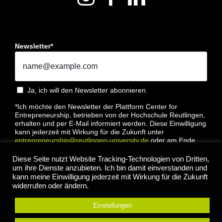
Newsletter*
Ja, ich will den Newsletter abonnieren.
*Ich möchte den Newsletter der Plattform Center for
Entrepreneurship, betrieben von der Hochschule Reutlingen,
erhalten und per E-Mail informiert werden. Diese Einwilligung
kann jederzeit mit Wirkung für die Zukunft unter
entrepreneurship@reutlingen-university.de
oder am Ende
jeder E-Mail widerrufen werden. Bitte lesen Sie hierzu unsere
Datenschutzbestimmung
Diese Seite nutzt Website Tracking-Technologien von Dritten,
um ihre Dienste anzubieten. Ich bin damit einverstanden und
kann meine Einwilligung jederzeit mit Wirkung für die Zukunft
widerrufen oder ändern.
Einstellungen
Anmelden