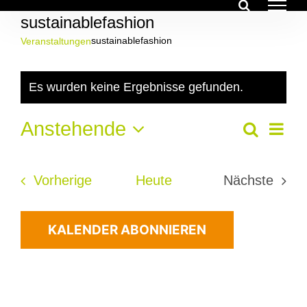
Zum
sustainablefashion
Inhalt
springen
sustainablefashion
Veranstaltungen
Veranstaltungen
Es wurden keine Ergebnisse gefunden.
Hinweis
Ver
Anstehende
Veran
Suche
Liste
Ans
Datum
Suche
Nav
wählen.
Veranstaltungen
Vorherige
Heute
Nächste
und
Veransta
Ansich
KALENDER ABONNIEREN
Navig