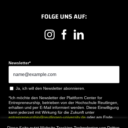
FOLGE UNS AUF:
Newsletter*
Ja, ich will den Newsletter abonnieren.
*Ich möchte den Newsletter der Plattform Center for
Entrepreneurship, betrieben von der Hochschule Reutlingen,
erhalten und per E-Mail informiert werden. Diese Einwilligung
kann jederzeit mit Wirkung für die Zukunft unter
entrepreneurship@reutlingen-university.de
oder am Ende
jeder E-Mail widerrufen werden. Bitte lesen Sie hierzu unsere
Datenschutzbestimmung