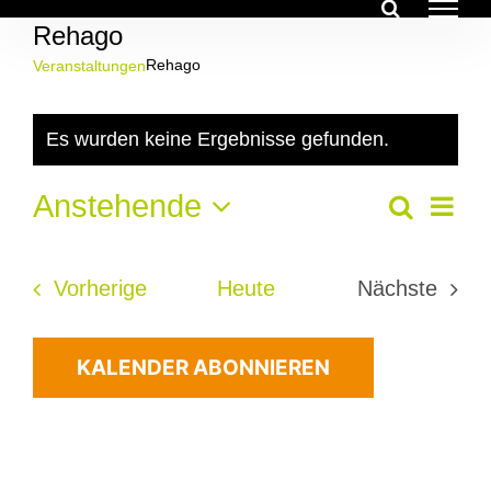
Zum
Rehago
Inhalt
springen
Rehago
Veranstaltungen
Veranstaltungen
Es wurden keine Ergebnisse gefunden.
Hinweis
Ver
Anstehende
Veran
Suche
Liste
Ans
Datum
Suche
Nav
wählen.
Veranstaltungen
Vorherige
Heute
Nächste
und
Veransta
Ansich
KALENDER ABONNIEREN
Navig