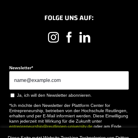
FOLGE UNS AUF:
Newsletter*
Ja, ich will den Newsletter abonnieren.
*Ich möchte den Newsletter der Plattform Center for
Entrepreneurship, betrieben von der Hochschule Reutlingen,
erhalten und per E-Mail informiert werden. Diese Einwilligung
kann jederzeit mit Wirkung für die Zukunft unter
entrepreneurship@reutlingen-university.de
oder am Ende
jeder E-Mail widerrufen werden. Bitte lesen Sie hierzu unsere
Datenschutzbestimmung