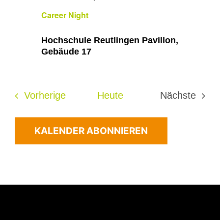
Career Night
Hochschule Reutlingen Pavillon,
Gebäude 17
Veranstaltungen
Vorherige
Heute
Nächste
Veransta
KALENDER ABONNIEREN