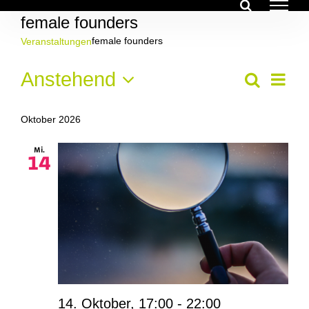
Zum
female founders
Inhalt
springen
female founders
Veranstaltungen
Veranstaltungen
Ver
Anstehend
Veran
Suche
Liste
Ans
Datum
Suche
Nav
wählen.
Oktober 2026
und
Mi.
14
Ansich
Navig
14. Oktober, 17:00
-
22:00