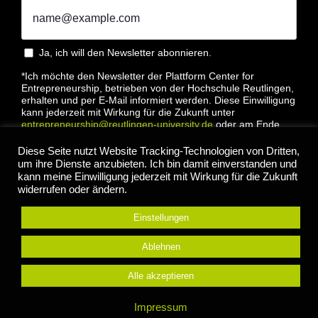
Ja, ich will den Newsletter abonnieren.
*Ich möchte den Newsletter der Plattform Center for
Entrepreneurship, betrieben von der Hochschule Reutlingen,
erhalten und per E-Mail informiert werden. Diese Einwilligung
kann jederzeit mit Wirkung für die Zukunft unter
entrepreneurship@reutlingen-university.de
oder am Ende
jeder E-Mail widerrufen werden. Bitte lesen Sie hierzu unsere
Datenschutzbestimmung
Diese Seite nutzt Website Tracking-Technologien von Dritten,
um ihre Dienste anzubieten. Ich bin damit einverstanden und
kann meine Einwilligung jederzeit mit Wirkung für die Zukunft
widerrufen oder ändern.
Einstellungen
Anmelden
Ablehnen
Alle akzeptieren
© 2022 Center for Entrepreneurship Hochschule
Impressum
Reutlingen |
Impressum
|
Datenschutz