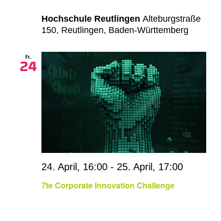
Hochschule Reutlingen
Alteburgstraße
150, Reutlingen, Baden-Württemberg
Fr.
24
24. April, 16:00
-
25. April, 17:00
7te Corporate Innovation Challenge