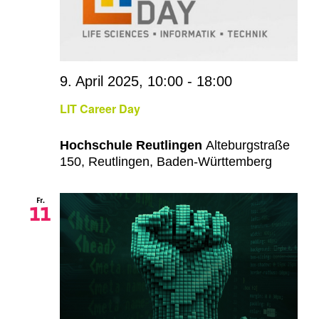
9. April 2025, 10:00
-
18:00
LIT Career Day
Hochschule Reutlingen
Alteburgstraße
150, Reutlingen, Baden-Württemberg
Fr.
11