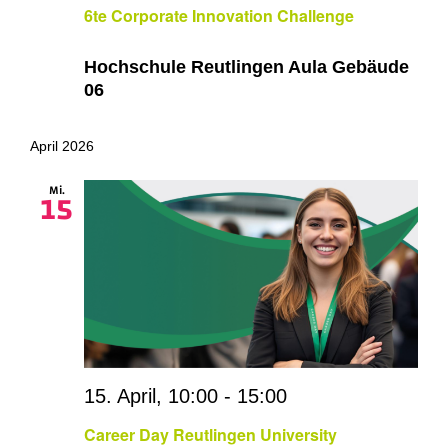
6te Corporate Innovation Challenge
Hochschule Reutlingen Aula Gebäude
06
April 2026
Mi.
15
15. April, 10:00
-
15:00
Career Day Reutlingen University