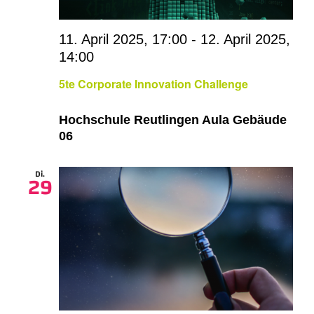
11. April 2025, 17:00
-
12. April 2025,
14:00
5te Corporate Innovation Challenge
Hochschule Reutlingen Aula Gebäude
06
Di.
29