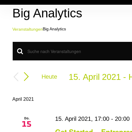
Zum
Big Analytics
Inhalt
springen
Big Analytics
Veranstaltungen
Veranstaltungen
Veranstaltungen
Bitte
Schlüsselwort
Suche
eingeben.
Suche
15. April 2021
 - 
Heute
und
nach
Datum
Veranstaltungen
Ansichten,
wählen.
Schlüsselwort.
April 2021
Navigation
Do.
15. April 2021, 17:00
-
20:00
15
Get Started – Entrepre