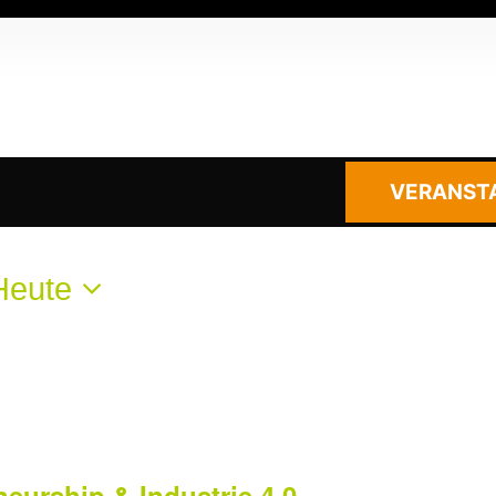
VERANST
Heute
neurship & Industrie 4.0