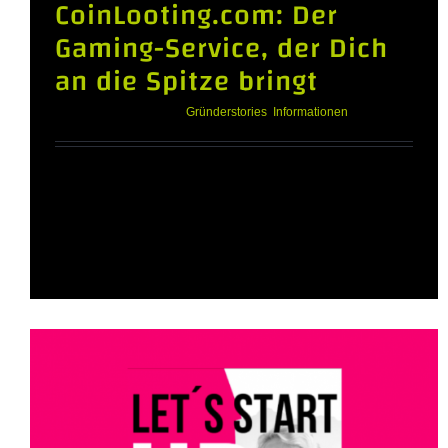
CoinLooting.com: Der
Gaming-Service, der Dich
an die Spitze bringt
November 17th, 2023
|
Gründerstories
,
Informationen
CoinLooting.com: Der Gaming-Service, der
Dich an die Spitze bringt Ein E-Commerce
Shop der neuen Generation
CoinLooting.com hat sich als revolutionärer