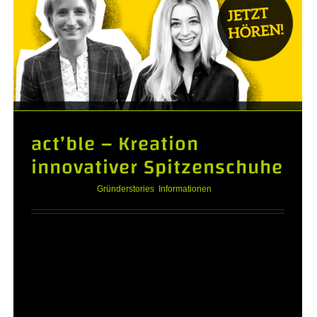
act’ble – Kreation
innovativer Spitzenschuhe
Juli 12th, 2022
|
Gründerstories
,
Informationen
act'ble - Kreation innovativer Spitzenschuhe
Act'ble, das Start-up aus Karlsruhe, hat sich
zum Ziel gesetzt,