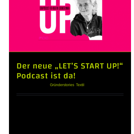
Der neue „LET’S START UP!“
Podcast ist da!
Januar 27th, 2023
|
Gründerstories
,
Textil
"LET'S START UP!" - Podcast mit Sandra
Volz, Rafy Ahmed und Thomas Rehmet Der
Podcast