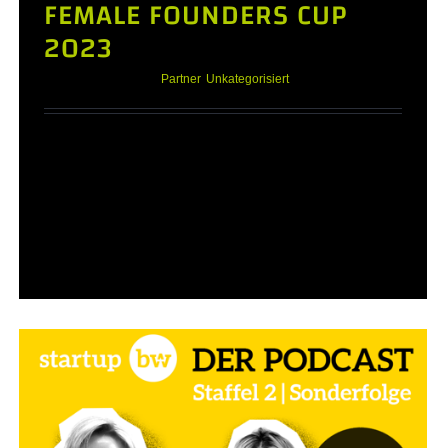
FEMALE FOUNDERS CUP
2023
Oktober 26th, 2023
|
Partner
,
Unkategorisiert
FEMALE FOUNDERS CUP 2023
Wettbewerb für Gründerinnen und
Unternehmerinnen Der FEMALE
FOUNDERS CUP ist das Pitch Event für
Frauen in