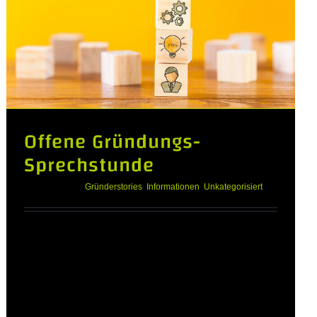
Offene Gründungs-
Sprechstunde
Juli 6th, 2022
|
Gründerstories
,
Informationen
,
Unkategorisiert
Jeden Donnerstag: Offene Gründungs-
Sprechstunde Du hast eine Geschäftsidee
und willst wissen, ob sie Potenzial hat?