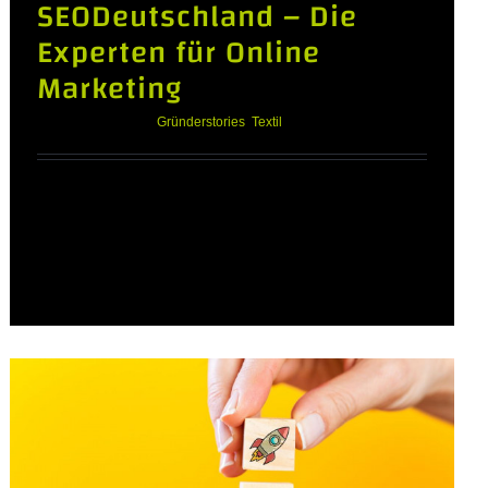
SEODeutschland – Die
Experten für Online
Marketing
Oktober 6th, 2023
|
Gründerstories
,
Textil
SEODeutschland - Die Experten für Online
Marketing Geschichte von SEODeutschland
Die Gründer von SEODeutschland sind
stolze