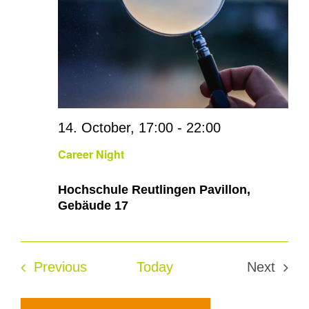
Views
Navig
14. October, 17:00
-
22:00
Career Night
Hochschule Reutlingen Pavillon,
Gebäude 17
Events
Previous
Today
Next
Events